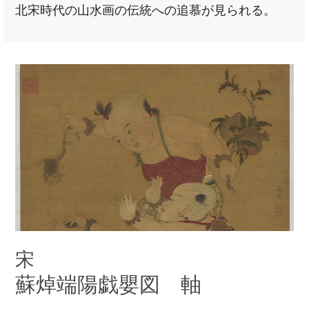
北宋時代の山水画の伝統への追慕が見られる。
宋
蘇焯端陽戯嬰図 軸