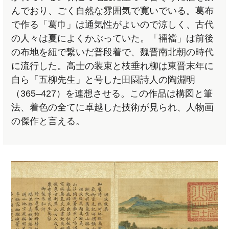
んでおり、ごく自然な雰囲気で寛いでいる。葛布
で作る「葛巾」は通気性がよいので涼しく、古代
の人々は夏によくかぶっていた。「裲襠」は前後
の布地を紐で繋いだ普段着で、魏晋南北朝の時代
に流行した。高士の装束と枝垂れ柳は東晋末年に
自ら「五柳先生」と号した田園詩人の陶淵明
（365–427）を連想させる。この作品は構図と筆
法、着色の全てに卓越した技術が見られ、人物画
の傑作と言える。