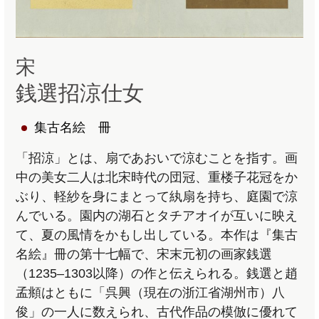
宋
銭選招涼仕女
集古名絵 冊
「招涼」とは、扇であおいで涼むことを指す。画
中の美女二人は北宋時代の団冠、重楼子花冠をか
ぶり、軽紗を身にまとって紈扇を持ち、庭園で涼
んでいる。園内の湖石とタチアオイが互いに映え
て、夏の風情をかもし出している。本作は『集古
名絵』冊の第十七幅で、宋末元初の画家銭選
（1235–1303以降）の作と伝えられる。銭選と趙
孟頫はともに「呉興（現在の浙江省湖州市）八
俊」の一人に数えられ、古代作品の模倣に優れて