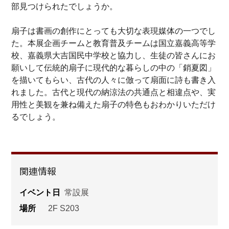
部見つけられたでしょうか。
扇子は書画の創作にとっても大切な表現媒体の一つでし
た。本展企画チームと教育普及チームは国立嘉義高等学
校、嘉義県大吉国民中学校と協力し、生徒の皆さんにお
願いして伝統的扇子に現代的な暮らしの中の「銷夏図」
を描いてもらい、古代の人々に倣って扇面に詩も書き入
れました。古代と現代の納涼法の共通点と相違点や、実
用性と美観を兼ね備えた扇子の特色もおわかりいただけ
るでしょう。
関連情報
イベント日
常設展
場所
2F S203