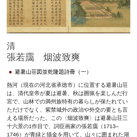
清
張若靄 烟波致爽
避暑山荘図並乾隆題詩冊（一）
熱河（現在の河北省承徳市）に位置する避暑山荘
は、清代皇帝が夏は避暑、秋は囲猟を楽しんだ行
宮で、山林での満州族特有の暮らしが保たれてい
ただけでなく、紫禁城外の政治や外交の要とも言
える場所だった。この〈烟波致爽〉は避暑山荘三
十六景の1作目で、詞臣画家の張若靄（1713–
1746）が青緑と描金を用いて、山々に囲まれた湖