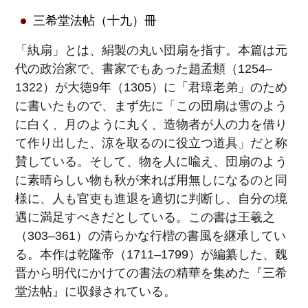
三希堂法帖（十九）冊
「紈扇」とは、絹製の丸い団扇を指す。本篇は元
代の政治家で、書家でもあった趙孟頫（1254–
1322）が大徳9年（1305）に「君璋老弟」のため
に書いたもので、まず先に「この団扇は雪のよう
に白く、月のように丸く、造物者が人の力を借り
て作り出した、涼を取るのに役立つ道具」だと称
賛している。そして、物を人に喩え、団扇のよう
に素晴らしい物も秋が来れば用無しになるのと同
様に、人も官吏も進退を適切に判断し、自分の境
遇に満足すべきだとしている。この書は王羲之
（303–361）の清らかな行楷の書風を継承してい
る。本作は乾隆帝（1711–1799）が編纂した、魏
晋から明代にかけての書法の精華を集めた『三希
堂法帖』に収録されている。