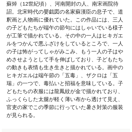
蘇焯（12世紀頃）、河南開封の人、南宋画院待
詔。北宋時代の嬰戯図の名家蘇漢臣の息子で、道
釈画と人物画に優れていた。この作品には、三人
の子どもたちが端午の節句にはしゃいでいる様子
が工筆で描かれている。その中の一人はヒキガエ
ルをつかんで悪ふざけをしているところで、一人
の子は怖がってしゃがみこみ、もう一人の子はや
めさせようとして手を伸ばしており、子どもたち
の動きも表情も生き生きと描かれている。画中の
ヒキガエルは端午節の「五毒」、ザクロは「五
瑞」の一つで、毒払いと招福を意味している。子
どもたちの衣服には龍鳳紋が金で描かれており、
ふっくらした太腿が軽く薄い布から透けて見え、
官吏の家でこの季節に行っていた暑さ対策の服装
が見られる。