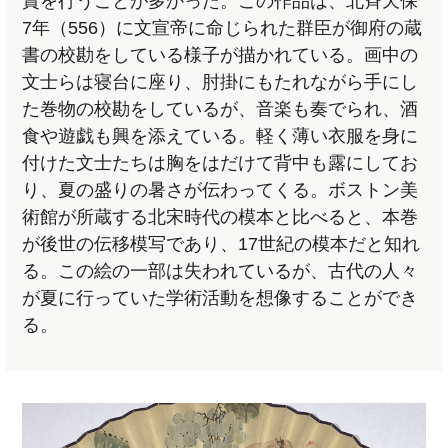
賞を行うことが多かった。この作品は、北斉天保
7年（556）に文宣帝に命じられた群臣が御府の蔵
書の校勘をしている様子が描かれている。画中の
文士らは寝台に座り、肘掛にもたれながら手にし
た巻物の校勘をしているが、音楽も奏でられ、酒
食や遊戯も興を添えている。軽く薄い衣服を身に
付けた文士たちは胸をはだけて背中も露にしてお
り、夏の盛りの暑さが伝わってくる。ボストン美
術館が所蔵する北宋時代の模本と比べると、本巻
が後世の伝移模写であり、17世紀の模本だと知れ
る。この絵の一部は失われているが、古代の人々
が夏に行っていた学術活動を想像することができ
る。