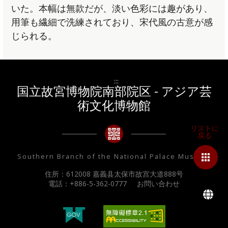
いた。本幅は無款だが、淡い色彩には趣があり、
用筆も繊細で洗練されており、宋代風の古意が感
じられる。
:::
国立故宮博物院南部院区 - アジア芸
術文化博物館
Southern Branch of the National Palace Museum
住所：612008 嘉義县太保市故宫大道888号
電話：+886-5-362-0777
お問い合わせ
L