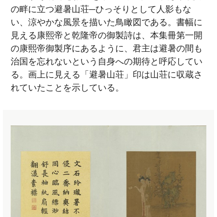
の畔に立つ避暑山荘─ひっそりとして人影もな
い、涼やかな風景を描いた鳥瞰図である。書幅に
見える康熙帝と乾隆帝の御製詩は、本集冊第一開
の康熙帝御製序にあるように、君主は避暑の間も
治国を忘れないという自身への期待と呼応してい
る。画上に見える「避暑山荘」印は山荘に収蔵さ
れていたことを示している。