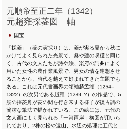
元順帝至正二年（1342）
元趙雍採菱図 軸
国宝
「採菱」（菱の実採り）は、菱が実る夏から秋に
かけてよく見られた光景で、桑や蓮の収穫と同じ
く、古代の文人たちが詩や絵、楽府の詞曲によく
用いた女性の農作業風景で、男女の情を連想させ
ることから、時代を越えて好まれてきた主題でも
ある。これは元代書画界の領袖趙孟頫（1254–
1322）の次男である趙雍（1289–?）の作品で、5
艘の採菱舟が菱の間を行き来する様子が復古調の
簡潔な筆法で描かれている。この絵には、元代の
文人画によく見られる「一河両岸」構図が用いら
れており、2株の松や遠山、水辺の処理に五代と