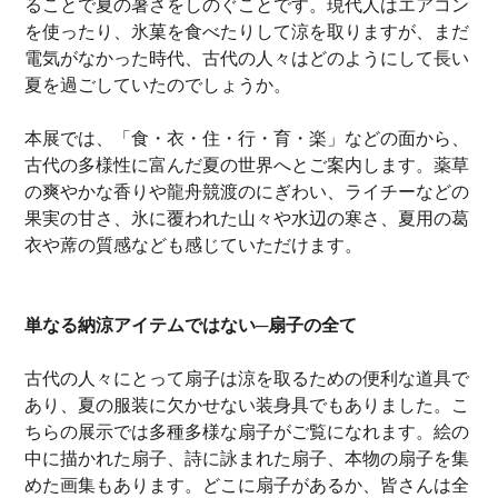
ることで夏の暑さをしのぐことです。現代人はエアコン
を使ったり、氷菓を食べたりして涼を取りますが、まだ
電気がなかった時代、古代の人々はどのようにして長い
夏を過ごしていたのでしょうか。
本展では、「食・衣・住・行・育・楽」などの面から、
古代の多様性に富んだ夏の世界へとご案内します。薬草
の爽やかな香りや龍舟競渡のにぎわい、ライチーなどの
果実の甘さ、氷に覆われた山々や水辺の寒さ、夏用の葛
衣や蓆の質感なども感じていただけます。
単なる納涼アイテムではない─扇子の全て
古代の人々にとって扇子は涼を取るための便利な道具で
あり、夏の服装に欠かせない装身具でもありました。こ
ちらの展示では多種多様な扇子がご覧になれます。絵の
中に描かれた扇子、詩に詠まれた扇子、本物の扇子を集
めた画集もあります。どこに扇子があるか、皆さんは全