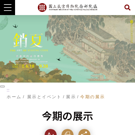
主
要
コ
ン
テ
ン
ツ
に
ジ
ャ
ン
プ
す
る
暫
:::
停
ホーム
展示とイベント
展示
今期の展示
今期の展示
フォ
印刷
シェ