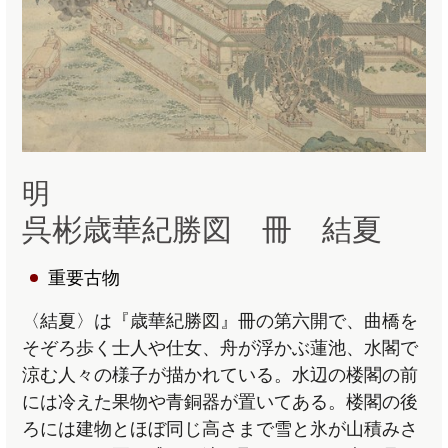
明
呉彬歳華紀勝図 冊 結夏
重要古物
〈結夏〉は『歳華紀勝図』冊の第六開で、曲橋を
そぞろ歩く士人や仕女、舟が浮かぶ蓮池、水閣で
涼む人々の様子が描かれている。水辺の楼閣の前
には冷えた果物や青銅器が置いてある。楼閣の後
ろには建物とほぼ同じ高さまで雪と氷が山積みさ