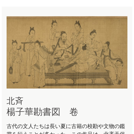
北斉
楊子華勘書図 卷
古代の文人たちは長い夏に古籍の校勘や文物の鑑