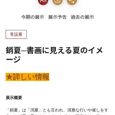
ント
する
ア
今期の展示
展示予告
過去の展示
サイ
ズ
常設展
銷夏─書画に見える夏のイメ
ージ
★詳しい情報
展示概要
「銷夏」は「消夏」とも言われ、清雅な行いや催しをす