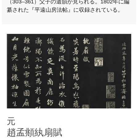
（303–361）父子の遺韻が見られる。1802年に編
纂された『平遠山房法帖』に収録されている。
元
趙孟頫紈扇賦