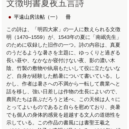
文徴明書夏夜五言詩
平遠山房法帖（一） 冊
この詩は、「明四大家」の一人に数えられる文徴
明（1470–1559）が、1543年の夏に「南岷先生」
のために収録した旧作の一つ。詩の内容は、真夏
のうだるような暑さを主題に、ゆっくりと過ぎる
長い昼や、なかなか寝付けない夜、影の濃い木
陰、竹製の敷物や紈扇もたいして役に立たないな
ど、自身が経験した酷暑について書いている。し
かし、作者は暑さへの不満から一転して農業へと
話を移し、強い日差しは作物の生長によいので、
農民たちは喜ぶだろうと述べ、この天候は人々に
とってよいものであると自らを慰めており、炎暑
でも個人の身体的感覚を超越する文人の道徳性を
示している。この作品の書風には書聖王羲之