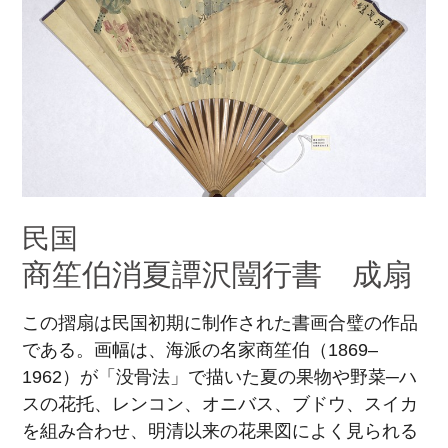
民国
商笙伯消夏譚沢闓行書 成扇
この摺扇は民国初期に制作された書画合璧の作品
である。画幅は、海派の名家商笙伯（1869–
1962）が「没骨法」で描いた夏の果物や野菜─ハ
スの花托、レンコン、オニバス、ブドウ、スイカ
を組み合わせ、明清以来の花果図によく見られる