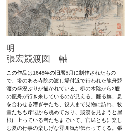
明
張宏競渡図 軸
この作品は1648年の旧暦5月に制作されたもの
で、塔のある寺院の渡し場付近で行われた龍舟競
渡の盛況ぶりが描かれている。柳の木陰から2艘
の龍舟が行き来しているのが見える。翻る旗、息
を合わせる漕ぎ手たち、役人まで見物に訪れ、牧
童たちも岸辺から眺めており、競渡を見ようと屋
根に上っている者たちまでいて、官民ともに楽し
む夏の行事の楽しげな雰囲気が伝わってくる。張