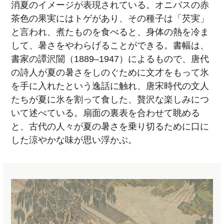
消夏のイメージが表現されている。オニバスの赤
茶色の果実にはトゲがあり、その種子は「芡実」
と言われ、煮たものを食べると、身体の熱を冷ま
して、暑さをやわらげることができる。書幅は、
書家の譚沢闓（1889–1947）によるもので、唐代
の詩人が夏の暑さをしのぐために文才をもって氷
を手に入れたという逸話に触れ、唐宋時代の文人
たちが夏に氷を割って食した、贅沢な楽しみにつ
いて述べている。扇面の裏表を合わせて眺める
と、古代の人々が夏の暑さを乗り切るために口に
した涼やかな味が思い浮かぶ。