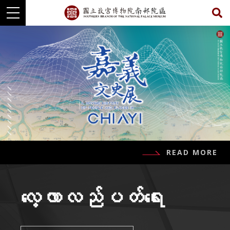
အဓိက
အကြောင်းအရာ
Skip
READ MORE
လေ့လာလည်ပတ်ရေး