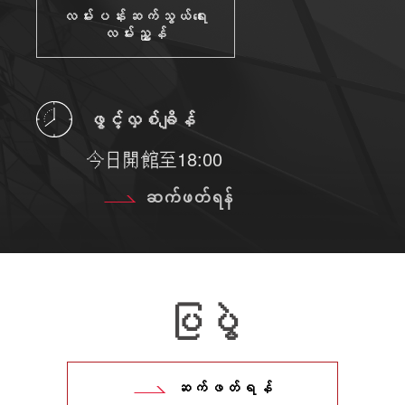
လမ်းပန်းဆက်သွယ်ရေး
လမ်းညွှန်
ဖွင့်လှစ်ချိန်
今日開館至18:00
ဆက်ဖတ်ရန်
ပြပွဲ
ဆက်ဖတ်ရန်