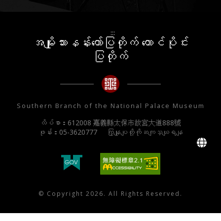
:::
အမျိုးသားနန်းတော်ပြတိုက် တောင်ပိုင်း
ပြတိုက်
Southern Branch of the National Palace Museum
လိပ်စာ：612008 嘉義縣太保市故宮大道888號
ဖုန်း：05-3620777
ကြှနျုပျတို့ကိုဆကျသှယျရနျ
L
© Copyright 2026. All Rights Reserved.