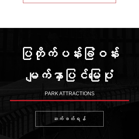
ပြတိုက်ပန်းခြံဝန်း
မျက်နှာပြင်မြေပုံ
PARK ATTRACTIONS
ဆက်ဖတ်ရန်