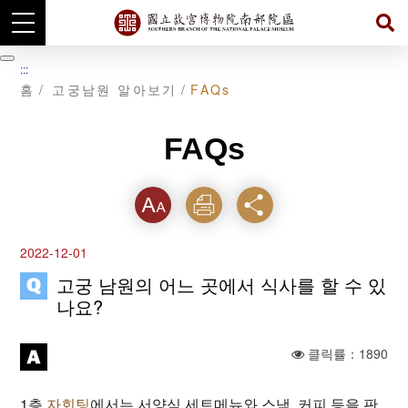
주
요
暫
:::
내
停
홈
고궁남원 알아보기
FAQs
용
섹
션
으
FAQs
로
이
동
텍스
인쇄
공유
트크
2022-12-01
기를
고궁 남원의 어느 곳에서 식사를 할 수 있
나요?
클릭률：1890
1층
자회팅
에서는 서양식 세트메뉴와 스낵, 커피 등을 판