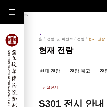
주
요
暫
내
停
용
섹
션
:::
으
홈
전람 및 이벤트
전람
현재 전람
로
이
동
현재 전람
현재 전람
전람 예고
전
상설전시
S301 전시 안내