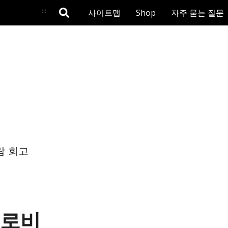
:::
사이트맵
Shop
자주 묻는 질문
람 회고
 로비