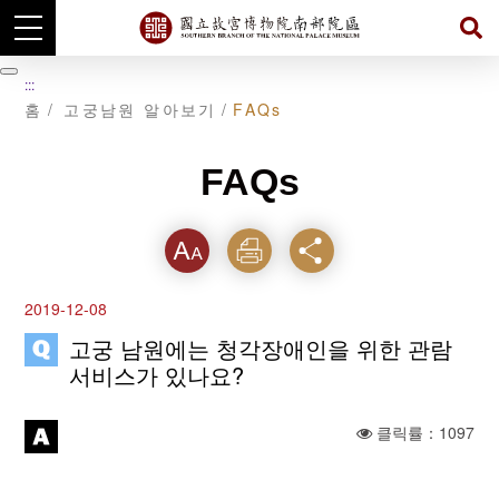
주
요
暫
:::
내
停
홈
고궁남원 알아보기
FAQs
용
섹
션
으
FAQs
로
이
동
텍스
인쇄
공유
트크
2019-12-08
기를
고궁 남원에는 청각장애인을 위한 관람
서비스가 있나요?
클릭률：1097