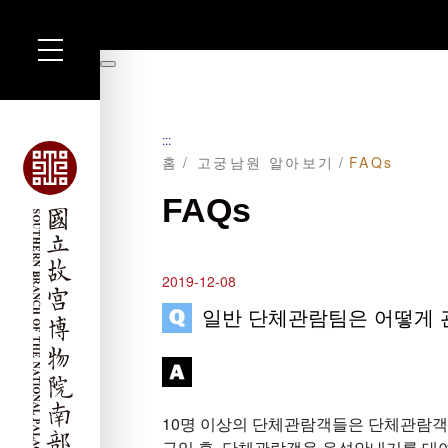
주
요
暫
내
停
용
섹
션
:::
으
홈
고궁남원 알아보기
FAQs
로
이
동
FAQs
2019-12-08
일반 단체관람팀은 어떻게 
10명 이상의 단체관람객들은 단체관람객
구입 후, 단체관람객용 음성안내기를 대