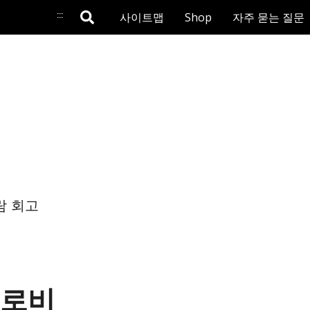
:::
사이트맵
Shop
자주 묻는 질문
람 회고
 로비