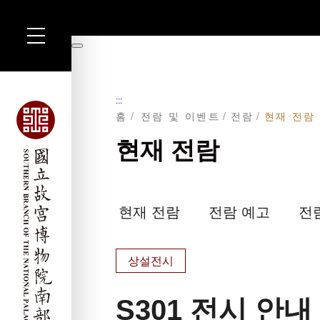
주
요
暫
내
停
용
섹
션
:::
으
홈
전람 및 이벤트
전람
현재 전람
로
이
동
현재 전람
현재 전람
전람 예고
전
상설전시
S301 전시 안내