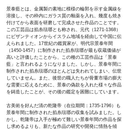
景泰藍とは、金属製の素地に模様の輪郭を示す金属線を
溶接し、その枠内にガラス質の釉薬を入れ、幾度も焼き
付けてから表面を研磨して完成させた作品のことです。
この工芸品は掐糸琺瑯とも称され、元代（1271-1368）
にビザンティオンからイスラム地域を経由して中国に伝
えられました。17世紀の鑑賞家が、明代宗景泰年間
（1450-1457）に制作された掐糸琺瑯が最も収蔵価値が
高いと評価したことから、この種の工芸作品は「景泰
藍」と言われるようになりました。しかし、景泰年間に
制作された掐糸琺瑯のほとんどは失われてしまい、伝世
していません。また、後世の職人たちが骨董市場の膨大
な需要に応えるために、景泰の偽款を入れた様々な作品
を鋳造したことが、その後の鑑定を困難にしています。
古美術を好んだ清の乾隆帝（在位期間：1735-1796）も
景泰年間に制作された掐糸琺瑯の収集を試みました。し
かし、乾隆帝は入手が極めて難しい景泰年間の作品を探
し求めるよりも、新たな作品の研究や開発に情熱を傾