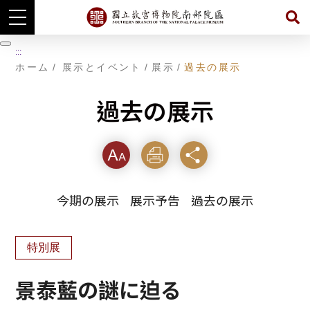
主
暫
要
:::
コ
停
ホーム
展示とイベント
展示
過去の展示
ン
テ
ン
過去の展示
ツ
に
ジ
ャ
ン
フォ
印刷
シェ
プ
す
ント
する
ア
る
今期の展示
展示予告
過去の展示
サイ
ズ
特別展
景泰藍の謎に迫る