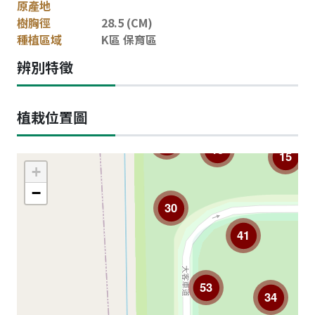
原產地
樹胸徑
28.5 (CM)
種植區域
K區 保育區
辨別特徵
植栽位置圖
12
13
15
+
−
30
41
53
34