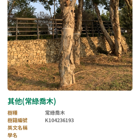
網站導覽
其他(常綠喬木)
樹種
常綠喬木
樹籍編號
K104236193
英文名稱
學名