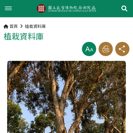
展
回首頁
首頁
植栽資料庫
植栽資料庫
植栽資料庫
放大
列印
分享
最新消息
園區參觀資訊
園區參觀資訊
植栽地圖
南部院區官網
狀況通報