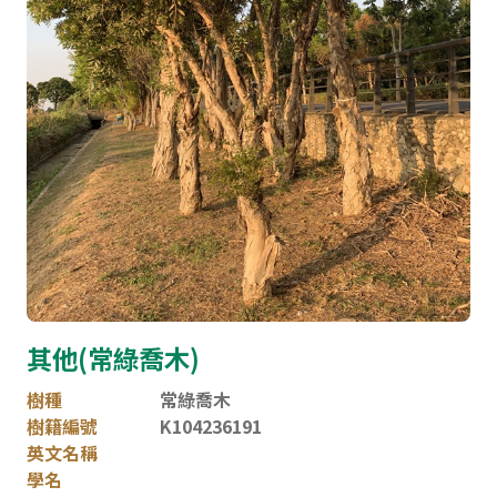
網站導覽
其他(常綠喬木)
樹種
常綠喬木
樹籍編號
K104236191
英文名稱
學名