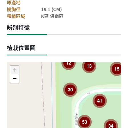
原產地
樹胸徑
19.1 (CM)
種植區域
K區 保育區
辨別特徵
植栽位置圖
12
13
15
+
−
30
41
53
34