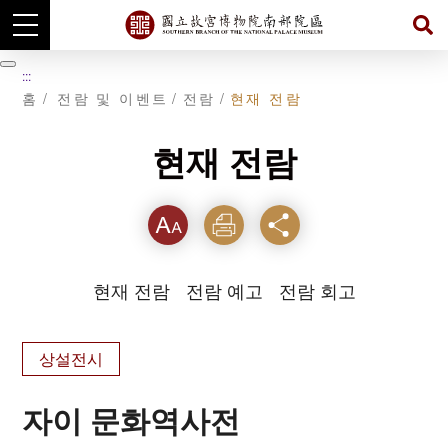
주
요
暫
:::
내
停
홈
전람 및 이벤트
전람
현재 전람
용
섹
션
으
현재 전람
로
이
동
텍스
인쇄
공유
트크
현재 전람
전람 예고
전람 회고
기를
상설전시
자이 문화역사전