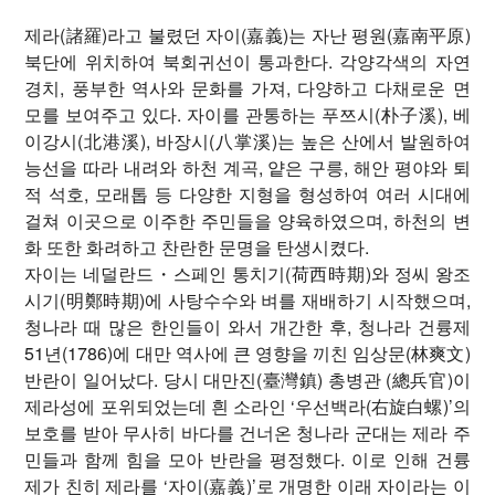
제라(諸羅)라고 불렸던 자이(嘉義)는 자난 평원(嘉南平原)
북단에 위치하여 북회귀선이 통과한다. 각양각색의 자연
경치, 풍부한 역사와 문화를 가져, 다양하고 다채로운 면
모를 보여주고 있다. 자이를 관통하는 푸쯔시(朴子溪), 베
이강시(北港溪), 바장시(八掌溪)는 높은 산에서 발원하여
능선을 따라 내려와 하천 계곡, 얕은 구릉, 해안 평야와 퇴
적 석호, 모래톱 등 다양한 지형을 형성하여 여러 시대에
걸쳐 이곳으로 이주한 주민들을 양육하였으며, 하천의 변
화 또한 화려하고 찬란한 문명을 탄생시켰다.
자이는 네덜란드・스페인 통치기(荷西時期)와 정씨 왕조
시기(明鄭時期)에 사탕수수와 벼를 재배하기 시작했으며,
청나라 때 많은 한인들이 와서 개간한 후, 청나라 건륭제
51년(1786)에 대만 역사에 큰 영향을 끼친 임상문(林爽文)
반란이 일어났다. 당시 대만진(臺灣鎮) 총병관 (總兵官)이
제라성에 포위되었는데 흰 소라인 ‘우선백라(右旋白螺)’의
보호를 받아 무사히 바다를 건너온 청나라 군대는 제라 주
민들과 함께 힘을 모아 반란을 평정했다. 이로 인해 건륭
제가 친히 제라를 ‘자이(嘉義)’로 개명한 이래 자이라는 이