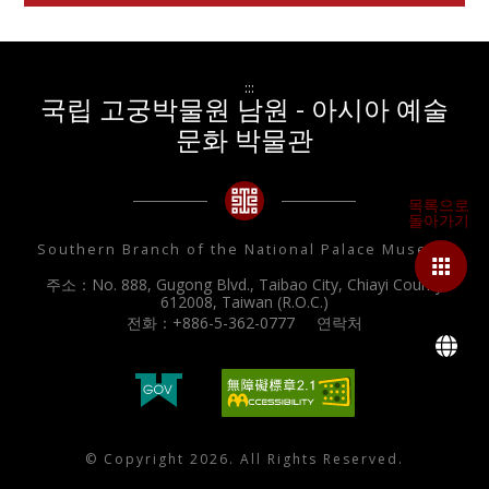
:::
국립 고궁박물원 남원 - 아시아 예술
문화 박물관
Southern Branch of the National Palace Museum
주소：No. 888, Gugong Blvd., Taibao City, Chiayi County
612008, Taiwan (R.O.C.)
전화：+886-5-362-0777
연락처
L
© Copyright 2026. All Rights Reserved.