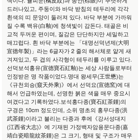
드러나있고, 주둥이와 바닥 받침의 테두리에 각각
흰색의 띠 문양이 둘러져 있다. 바닥 부분에 가까워
질 수록 백유(白釉)에 청색빛이 감돈다. 태골은 비
교적 두꺼운 편이며, 질감은 단단하지만 세밀하고
매끄럽다. 흰 바닥 부분에는 「대명선덕년제(大明
宣德年製)」라는 6글자가 2 줄의 해서체로 얕게 새
겨져있고, 두 겹의 사각형이 테두리를 이루고 있다.
선덕보석홍유(宣德寶石紅釉)는 세상 사람들로부터
인정받은 명 작품이었다.명대 왕세무(王世懋)는
《규천외승(窺天外乘)》에서 선덕요(宣德窯)에 대
해서 언급하였는데, 선명한 붉은 색을 매우 중요시
여겼다고 기록하였다.보석홍다종(寶石紅茶鍾)의
구경은 10cm 정도인데, 소위 명초의 홍무다종(洪
武茶鍾)이라고 불리는 다종과 후에《강서성대지
(江西省大志)》에 기재된 가정백자암용문다종(嘉
靖白瓷暗龍紋茶鍾)은 그 크기, 형태 및 구조가 매우