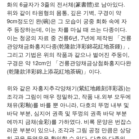
화의 6글자가 3줄의 전서체(篆書體)로 남아있다.
위와 같이 타원형의 몸통, 깊은 기벽, 구경이 약
9cm정도인 완(碗)은 그 모습이 궁중 회화 속에 자
주 등장하는데, 이는 차를 마실 때 쓰는 다종이다.
이는 청궁의 자료 중 건륭6년, 7년에 제작된 「건륭
관양채금화홍지다종(乾隆款洋彩錦花紅地茶鍾)」,
그리고 기법은 위의 작품과 같으나 벌어진 주둥이,
구경은 약 12cm인 「건륭관양채금상첨화홍지다완
(乾隆款洋彩錦上添花紅地茶碗)」이다.
위와 같은 자홍지추각양채기(紫紅地錐刻洋彩器)는
조각과 그림이 매우 정밀하고, 작품 내.외부 모두에
채유(彩釉)를 바를 뿐 아니라, 다호의 뚜껑 내부 및
바닥 부분, 심지어 권족 및 뚜껑의 권족 바닥 부분
에까지 금채(金彩)를 가하였다. 비록 문양은 번잡스
러운 부분이 있으나, 조각과 그림 공정 만큼은 상당
히 공을 들였음을 확인할 수 있다. 다호와 다종의