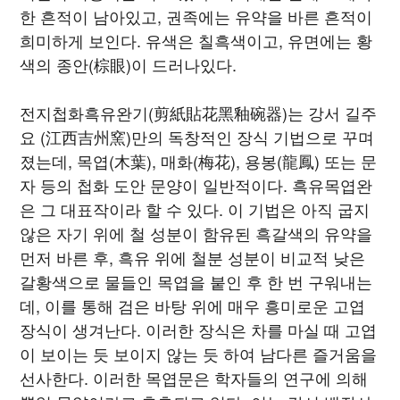
한 흔적이 남아있고, 권족에는 유약을 바른 흔적이
희미하게 보인다. 유색은 칠흑색이고, 유면에는 황
색의 종안(棕眼)이 드러나있다.
전지첩화흑유완기(剪紙貼花黑釉碗器)는 강서 길주
요 (江西吉州窯)만의 독창적인 장식 기법으로 꾸며
졌는데, 목엽(木葉), 매화(梅花), 용봉(龍鳳) 또는 문
자 등의 첩화 도안 문양이 일반적이다. 흑유목엽완
은 그 대표작이라 할 수 있다. 이 기법은 아직 굽지
않은 자기 위에 철 성분이 함유된 흑갈색의 유약을
먼저 바른 후, 흑유 위에 철분 성분이 비교적 낮은
갈황색으로 물들인 목엽을 붙인 후 한 번 구워내는
데, 이를 통해 검은 바탕 위에 매우 흥미로운 고엽
장식이 생겨난다. 이러한 장식은 차를 마실 때 고엽
이 보이는 듯 보이지 않는 듯 하여 남다른 즐거움을
선사한다. 이러한 목엽문은 학자들의 연구에 의해