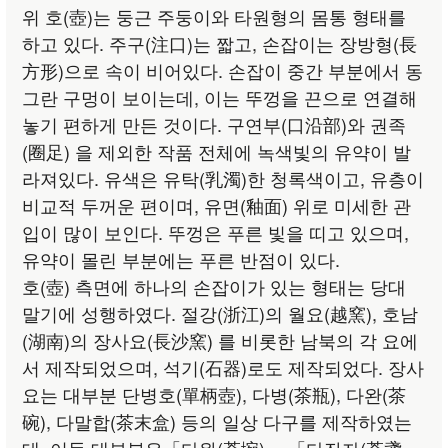
위 호(壺)는 둥근 주둥이와 타원형의 몸통 형태를
하고 있다. 주구(注口)는 짧고, 손잡이는 장방형(長
方形)으로 속이 비어있다. 손잡이 중간 부분에서 동
그란 구멍이 보이는데, 이는 뚜껑을 끈으로 연결해
놓기 편하게 만든 것이다. 구연부(口沿部)와 권족
(圈足) 을 제외한 작품 전체에 녹색빛의 유약이 발
라져있다. 유색은 유탁(乳濁)한 청록색이고, 유층이
비교적 두꺼운 편이며, 유면(釉面) 위로 미세한 관
입이 많이 보인다. 뚜껑은 푸른 빛을 띠고 있으며,
유약이 몰린 부분에는 푸른 반점이 있다.
호(壺) 측면에 하나의 손잡이가 있는 형태는 당대
말기에 성행하였다. 절강(浙江)의 월요(越窯), 호남
(湖南)의 장사요(長沙窯) 를 비롯한 남북의 각 요에
서 제작되었으며, 석기(石器)로도 제작되었다. 장사
요는 대부분 단병호(單柄壺), 다병(茶瓶), 다완(茶
碗), 다말합(茶末盒) 등의 일상 다구를 제작하였는