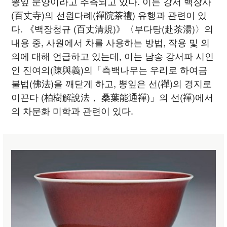
뽕잎 문양이라고 추측되고 있다. 이는 강서 백장사
(百丈寺)의 선원다례(禪院茶禮) 유행과 관련이 있
다. 《백장청규 (百丈清規)》〈부다탕(赴茶湯)〉의
내용 중, 사원에서 차를 사용하는 방법, 작용 및 의
의에 대해 언급하고 있는데, 이는 남송 강서파 시인
인 진여의(陳與義)의「측백나무는 우리로 하여금
불법(佛法)을 깨닫게 하고, 뽕잎은 선(禪)의 경지로
이끈다 (柏樹解說法， 桑葉能通禪)」의 선(禪)에서
의 차문화 미학과 관련이 있다.