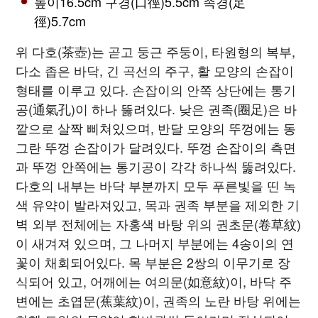
높이16.5cm 구경(口徑)5.5cm 족경(足
徑)5.7cm
위 다호(茶壺)는 곧고 둥근 주둥이, 타원형의 복부,
다소 좁은 바닥, 긴 곡선의 주구, 활 모양의 손잡이
형태를 이루고 있다. 손잡이의 안쪽 상단에는 통기
공(通氣孔)이 하나 뚫려있다. 낮은 권족(圈足)은 바
깥으로 살짝 삐쳐있으며, 반달 모양의 뚜껑에는 동
그란 뚜껑 손잡이가 달려있다. 뚜껑 손잡이의 측면
과 뚜껑 안쪽에는 통기공이 각각 하나씩 뚫려있다.
다호의 내부는 바닥 부분까지 모두 푸른빛을 띤 녹
색 유약이 발라져있고, 목과 권족 부분을 제외한 기
벽 외부 전체에는 자홍색 바탕 위의 권초문(卷草紋)
이 새겨져 있으며, 그 나머지 부분에는 4송이의 연
꽃이 채회되어있다. 목 부분은 2쌍의 이무기로 장
식되어 있고, 어깨에는 여의문(如意紋)이, 바닥 주
변에는 초엽문(蕉葉紋)이, 권족의 노란 바탕 위에는