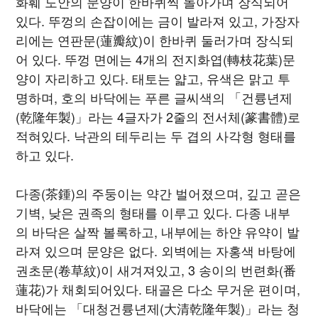
화훼 도안의 문양이 한바퀴씩 돌아가며 장식되어
있다. 뚜껑의 손잡이에는 금이 발라져 있고, 가장자
리에는 연판문(蓮瓣紋)이 한바퀴 둘러가며 장식되
어 있다. 뚜껑 면에는 4개의 전지화엽(轉枝花葉)문
양이 자리하고 있다. 태토는 얇고, 유색은 맑고 투
명하며, 호의 바닥에는 푸른 글씨색의 「건륭년제
(乾隆年製)」라는 4글자가 2줄의 전서체(篆書體)로
적혀있다. 낙관의 테두리는 두 겹의 사각형 형태를
하고 있다.
다종(茶鍾)의 주둥이는 약간 벌어졌으며, 깊고 곧은
기벽, 낮은 권족의 형태를 이루고 있다. 다종 내부
의 바닥은 살짝 볼록하고, 내부에는 하얀 유약이 발
라져 있으며 문양은 없다. 외벽에는 자홍색 바탕에
권초문(卷草紋)이 새겨져있고, 3 송이의 번련화(番
蓮花)가 채회되어있다. 태골은 다소 무거운 편이며,
바닥에는 「대청건륭년제(大清乾隆年製)」라는 청