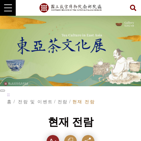
주
요
내
용
섹
션
으
로
이
동
暫
:::
停
홈
전람 및 이벤트
전람
현재 전람
현재 전람