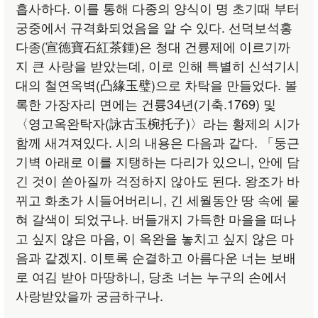
흡사하다. 이를 통해 다종의 양식이 명 초기때 부터
궁중에서 규격화되었음을 알 수 있다. 선덕보석홍
다종(宣德寶石紅茶鍾)은 청대 건륭제에 이르기까
지 큰 사랑을 받았는데, 이로 인해 특별히 신석기시
대의 철연옥벽(凸緣玉璧)으로 차탁을 만들었다. 볼
록한 가장자리 면에는 건륭34년(기축.1769) 및
〈영고옥완탁자(詠古玉椀托子)〉라는 황제의 시가
함께 새겨져있다. 시의 내용은 다음과 같다. 「둥근
기벽 아래로 이를 지탱하는 다리가 있으니, 안에 담
긴 것이 쏟아질까 걱정하지 않아도 된다. 왕조가 바
뀌고 화초가 시들어버리니, 긴 세월동안 땅 속에 뭍
혀 갈색이 되었구나. 버들개지 가득한 마을을 떠나
고 싶지 않은 마음, 이 옥완을 놓치고 싶지 않은 마
음과 같겠지. 이토록 순결하고 아름다운 너는 보배
로 여김 받아 마땅하니, 당초 너는 누구의 손에서
사랑받았을까 궁금하구나.