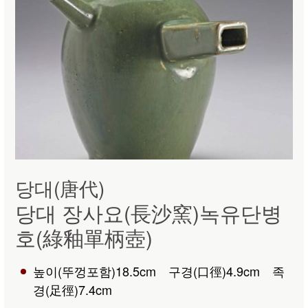
당대(唐代)
당대 장사요(長沙窯)녹유단병
호(綠釉單柄壺)
높이(뚜껑포함)18.5cm 구경(口徑)4.9cm 족
경(足徑)7.4cm