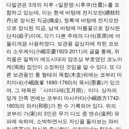
다말관은 3개의 자루 <일문명:시후쿠(仕覆)>를 포
함하고 있는데, 이는 흰색 바탕에 전지모란(纏枝牡
丹)로 장식된 직금(織金), 청록색 바탕에 전지모란
으로 장식된 직금, 남색 바탕에 마름꽃으로 장식된
단자(緞子)이며, 각기 다른 주제의 다석(茶席)에 어
울리게끔 사용하였다. 보관용 겉상자에 적힌 코보
리 소우케이(小崛宗慶1923-2011)의 글을 통해, 위
작품은 일찍이 에도시대의 양조상 부호였던 코노이
케(鴻池) 집안이 소장하던 것임을 알 수 있다. 또 다
른 보관용인 통 형태의 목합(木盒)위에는 코부리 마
치미네(小崛政峯 1690-1760)의 묵서(墨書)가 있으
며, 그 제목은 「사미다레(五月雨)」이다. 상자의
덮개 안쪽 면에는 코부리 마사카타(小崛政方1742-
1803)의 와카(和歌)가 한 수 기록되어 있다. 위의
코부리 가(家)의 3인은 무가 다도 중 엔슈(遠州) 유
파에 속하며, 소박하면서도 자신을 돌아보는 와비
차(侘茶)의 정신을 중시한다. 마치미네는 5대손, 마