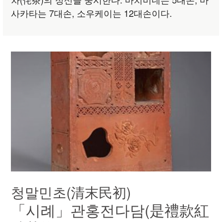
사카타는 7대손, 소우케이는 12대손이다.
청말민초(清末民初)
「시례」관홍전다담(是禮款紅