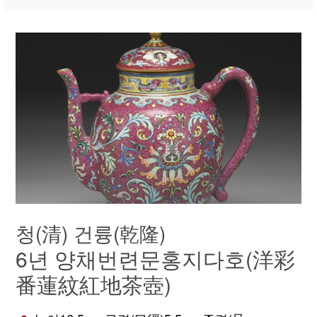
청(清) 건륭(乾隆)
6년 양채번련문홍지다호(洋彩
番蓮紋紅地茶壺)