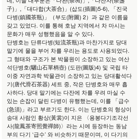
데, 이들 대부분은「다완(荼埦)」,「다잔자(荼盞
子)」,「대다합(大茶合)」(삽도(插圖)5-6), 「진국
다병(鎮國茶瓶)」（부도(附圖) 2）과 같은 이름을
갖고 있었다. 이를 통해 호남 지역에서 차 마시는
문화가 매우 성행했음을 알 수 있다.
단병호는 단류다병(短流茶瓶)과 마찬가지로 당대
말기에 물을 부어 차를 우리는 용도로 사용되었다.
그 형태와 구조가 본 박물원이 소장하고 있는 여산
석단병호(驪山石單柄壺) (도판(圖版)4) 및 국립 타
이중 자연과학 박물관이 소장하고 있는 당대활석다
기(唐代滑石茶器) 세트 중, 작은 단병호와 매우 흡
사하다. 당대 말기에는 다잔에 차를 우려 마실 수
있는 손잡이 달린 다병이 유행했는데, 이를 「급수
(急須)」라고 부르기도 한다. 이는 단병호의 형상이
송대 사람인 황상(黃裳)이 지은 〈용봉다기조각선
사(龍鳳茶寄照覺禪師)〉라는 시에 등장하는 동남
부의 다기 ‘급수’ 와 비슷하기 때문이며, 이 다기의