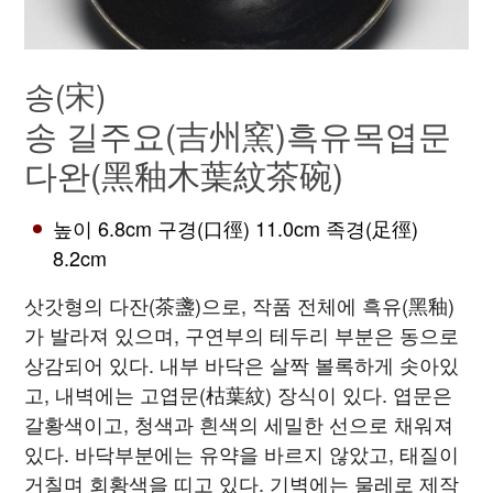
송(宋)
송 길주요(吉州窯)흑유목엽문
다완(黑釉木葉紋茶碗)
높이 6.8cm 구경(口徑) 11.0cm 족경(足徑)
8.2cm
삿갓형의 다잔(茶盞)으로, 작품 전체에 흑유(黑釉)
가 발라져 있으며, 구연부의 테두리 부분은 동으로
상감되어 있다. 내부 바닥은 살짝 볼록하게 솟아있
고, 내벽에는 고엽문(枯葉紋) 장식이 있다. 엽문은
갈황색이고, 청색과 흰색의 세밀한 선으로 채워져
있다. 바닥부분에는 유약을 바르지 않았고, 태질이
거칠며 회황색을 띠고 있다. 기벽에는 물레로 제작