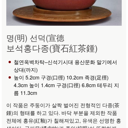
명(明) 선덕(宣德
보석홍다종(寶石紅茶鍾)
철연옥벽차탁–신석기시대 용산문화 말기에서
상대(까지)
높이 5.2cm 구경(口徑) 10.2cm 족경(足徑)
4.3cm 높이 1.4cm 구경(口徑) 6.8cm 테두리 지
름 11.3cm
이 작품은 주둥이가 살짝 벌어진 전형적인 다종(茶
鍾)의 형태를 하고 있다. 바닥 부분을 제외한 작품
전체에 홍유(紅釉)가 칠해져있고, 유색은 선명한 홍
색이다. 귤피문(橘皮紋)과 종안(棕眼)이 뚜렷하게