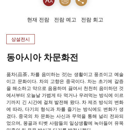
텍스
인쇄
공유
트크
현재 전람
전람 예고
전람 회고
기를
상설전시
동아시아 차문화전
품차(品茶, 차를 음미하는 것)는 생활이고 풍조이고 예술
이고 문화이다. 차의 고향은 중국이다. 차는 초기에 갈증
을 해소하고 약으로 음용하며 끓여서 천천히 음미하던 것
에서부터 오늘날 가볍게 타 먹거나 우려먹는 방식에 이르
기까지 긴 시간에 걸쳐 발전해 왔다. 차 제조 방식의 변화
에 따라, 다기의 형식과 차를 즐기는 방식에도 변화가 생
겼다. 중국의 차 문화는 사신과 무역을 통해 널리 전파되
었으며, 몽골과 티벳 사람들의 일상생활에 녹아들어 유목
민족의 차 음용 방식과 다기를 발전시켰다.