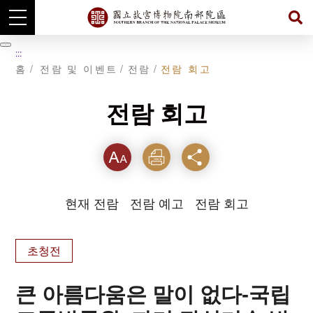
주
요
暫
:::
내
停
홈
전람 및 이벤트
전람
전람 회고
용
섹
션
으
전람 회고
로
이
동
텍스
인쇄
공유
트크
현재 전람
전람 예고
전람 회고
기를
초청전
큰 아름다움은 말이 없다-국립