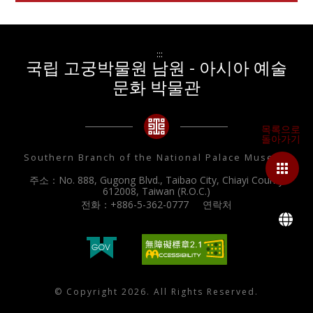
:::
국립 고궁박물원 남원 - 아시아 예술
문화 박물관
Southern Branch of the National Palace Museum
주소：No. 888, Gugong Blvd., Taibao City, Chiayi County
612008, Taiwan (R.O.C.)
전화：+886-5-362-0777
연락처
L
© Copyright 2026. All Rights Reserved.