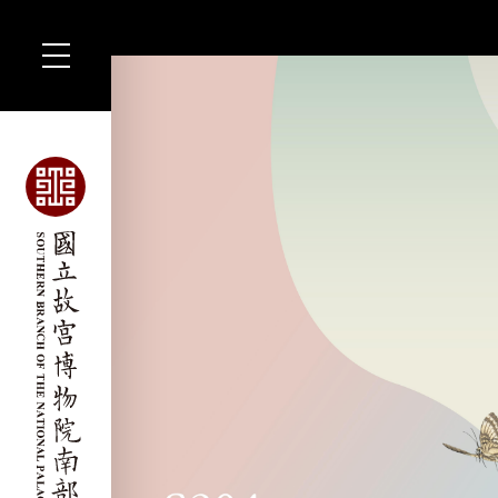
跳
到
主
要
內
容