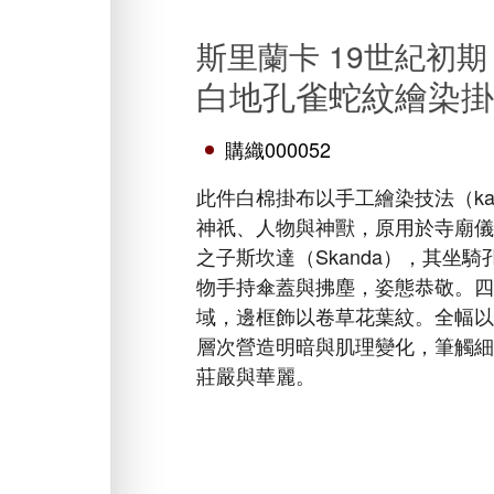
斯里蘭卡 19世紀初期
白地孔雀蛇紋繪染
購織000052
此件白棉掛布以手工繪染技法（kal
神祇、人物與神獸，原用於寺廟
之子斯坎達（Skanda），其坐
物手持傘蓋與拂塵，姿態恭敬。
域，邊框飾以卷草花葉紋。全幅
層次營造明暗與肌理變化，筆觸
莊嚴與華麗。