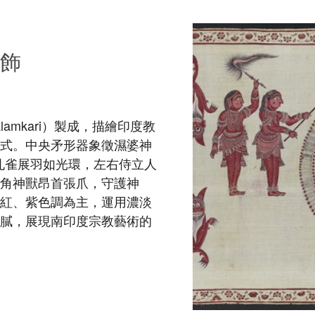
掛飾
amkari）製成，描繪印度教
儀式。中央矛形器象徵濕婆神
騎孔雀展羽如光環，左右侍立人
四角神獸昂首張爪，守護神
以紅、紫色調為主，運用濃淡
細膩，展現南印度宗教藝術的