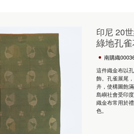
印尼 20
綠地孔雀
南購織0003
這件織金布以孔
飾。孔雀展尾，
卉，使構圖飽滿
島嶼社會受印度
織金布常用於禮
色。