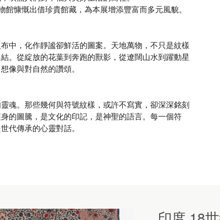
博物館慷慨出借珍貴館藏，為本展增添豐富而多元風貌。
入布中，化作靜謐卻鮮活的圖案。天地萬物，不只是紋樣
連結。從綻放的花葉到奔跑的獸影，從遼闊山水到躍動星
、想像與對自然的讚頌。
的靈魂。那些幾何與符號紋樣，或許不寫實，卻深深銘刻
護身的圖騰，是文化的印記，是神聖的語言。每一個符
是世代傳承的心靈對話。
印度 18