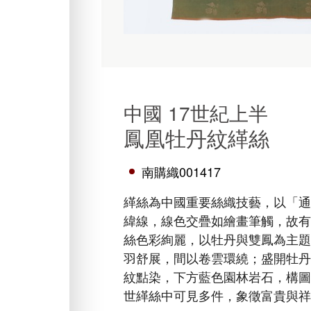
中國 17世紀上半
鳳凰牡丹紋緙絲
南購織001417
緙絲為中國重要絲織技藝，以「
緯線，線色交疊如繪畫筆觸，故
絲色彩絢麗，以牡丹與雙鳳為主
羽舒展，間以卷雲環繞；盛開牡
紋點染，下方藍色園林岩石，構
世緙絲中可見多件，象徵富貴與