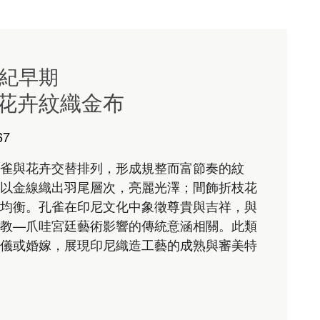
世紀早期
花卉紋織金布
67
雀與花卉交替排列，形成規整而富節奏的紋
以金線織出羽尾層次，亮麗光澤；間飾折枝花
均衡。孔雀在印尼文化中象徵尊貴與吉祥，與
教—爪哇宮廷藝術影響的傳統意涵相關。此類
儀或婚嫁，展現印尼織造工藝的成熟與審美特