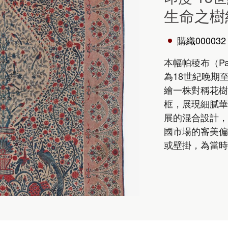
生命之樹
購織000032
本幅帕稜布（Pa
為18世紀晚期
繪一株對稱花樹
框，展現細膩華
展的混合設計，
國市場的審美偏
或壁掛，為當時