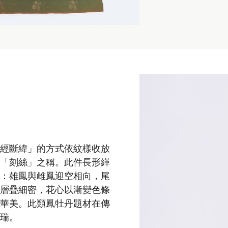
通經斷緯」的方式依紋樣收放
有「刻絲」之稱。此件長形緙
題：雄鳳與雌鳳迎空相向，尾
丹層疊細密，花心以漸變色條
圖華美。此類鳳牡丹題材在傳
祥瑞。