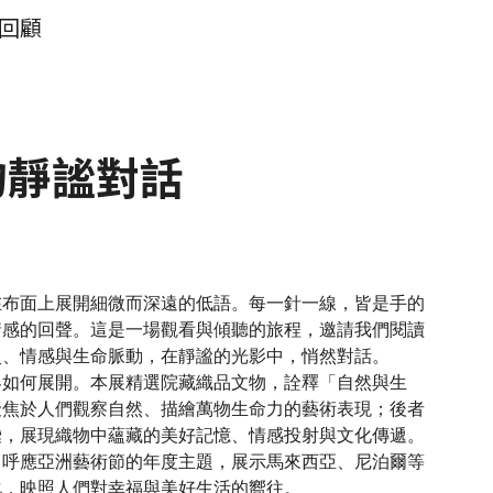
回顧
的靜謐對話
在布面上展開細微而深遠的低語。每一針一線，皆是手的
情感的回聲。這是一場觀看與傾聽的旅程，邀請我們閱讀
史、情感與生命脈動，在靜謐的光影中，悄然對話。
界如何展開。本展精選院藏織品文物，詮釋「自然與生
聚焦於人們觀察自然、描繪萬物生命力的藝術表現；後者
彙，展現織物中蘊藏的美好記憶、情感投射與文化傳遞。
」呼應亞洲藝術節的年度主題，展示馬來西亞、尼泊爾等
化，映照人們對幸福與美好生活的嚮往。