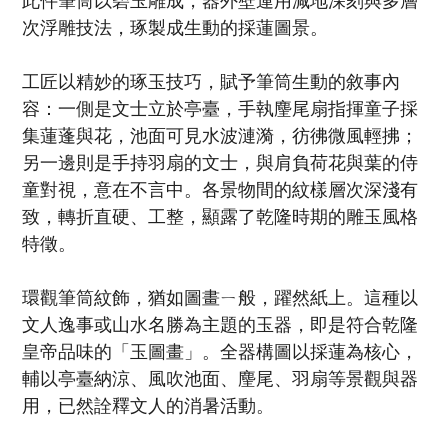
次浮雕技法，琢製成生動的採蓮圖景。
工匠以精妙的琢玉技巧，賦予筆筒生動的敘事內
容：一側是文士立於亭臺，手執麈尾扇指揮童子採
集蓮蓬與花，池面可見水波漣漪，彷彿微風輕拂；
另一邊則是手持羽扇的文士，與肩負荷花與葉的侍
童對視，意在不言中。各景物間的紋樣層次深淺有
致，轉折直硬、工整，顯露了乾隆時期的雕玉風格
特徵。
環觀筆筒紋飾，猶如圖畫ㄧ般，躍然紙上。這種以
文人逸事或山水名勝為主題的玉器，即是符合乾隆
皇帝品味的「玉圖畫」。全器構圖以採蓮為核心，
輔以亭臺納涼、風吹池面、麈尾、羽扇等景觀與器
用，已然詮釋文人的消暑活動。