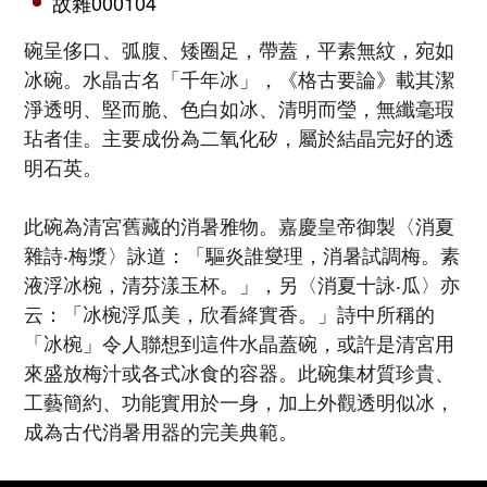
故雜000104
碗呈侈口、弧腹、矮圈足，帶蓋，平素無紋，宛如
冰碗。水晶古名「千年冰」，《格古要論》載其潔
淨透明、堅而脆、色白如冰、清明而瑩，無纖毫瑕
玷者佳。主要成份為二氧化矽，屬於結晶完好的透
明石英。
此碗為清宮舊藏的消暑雅物。嘉慶皇帝御製〈消夏
雜詩‧梅漿〉詠道：「驅炎誰燮理，消暑試調梅。素
液浮冰椀，清芬漾玉杯。」，另〈消夏十詠‧瓜〉亦
云：「冰椀浮瓜美，欣看絳實香。」詩中所稱的
「冰椀」令人聯想到這件水晶蓋碗，或許是清宮用
來盛放梅汁或各式冰食的容器。此碗集材質珍貴、
工藝簡約、功能實用於一身，加上外觀透明似冰，
成為古代消暑用器的完美典範。