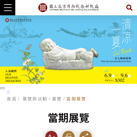
跳
到
主
要
內
容
暫
:::
停
首頁
展覽與活動
展覽
當期展覽
當期展覽
字級
列印
分享