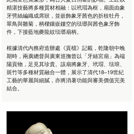
精湛技藝將多種質材相融：以玳瑁為框，扇面由象
牙劈絲編織成席狀，並嵌飾象牙茜色的折枝牡丹，
翠鳥與雛菊，柄樑鑲嵌鏤空的琺瑯與茜色象牙飾
件，下接藍地夔龍紋琺瑯扇柄。
根據清代內務府造辦處《貢檔》記載，乾隆朝中晚
期時，兩廣總督與廣東巡撫曾以「牙絲宮扇」為端
陽貢物，足見其珍貴。該扇將象牙、玳瑁、琺琅、
斑竹等多種材質融合一體，展示了清代18–19世紀
工藝的華麗與細膩，亦將消暑功能與審美價值完美
結合。