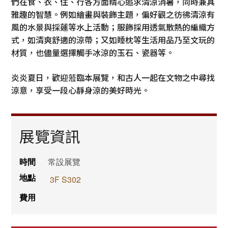
們在食、衣、住、行各方面精心追求清涼消暑，同時兼具
雅趣的智慧。例如繪畫與裝飾主題，偏好觀之彷彿清涼有
風的水景與採蓮等水上活動；服飾採用透氣散熱的編織方
式，如清爽舒適的涼帶；又如睡枕等生活用品乃至文玩的
材質，也儘量選擇觸手冰涼的玉石、瓷器等。
炎炎夏日，歡迎蒞臨本展覽，和古人一起在文物之中尋找
涼意，享受一段心靜身涼的美好時光。
展覽資訊
時間
常設展覽
地點
3F S302
費用