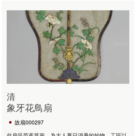
清
象牙花鳥扇
故扇000297
此扇呈芭蕉葉形，為古人夏日消暑的妙物。工匠以