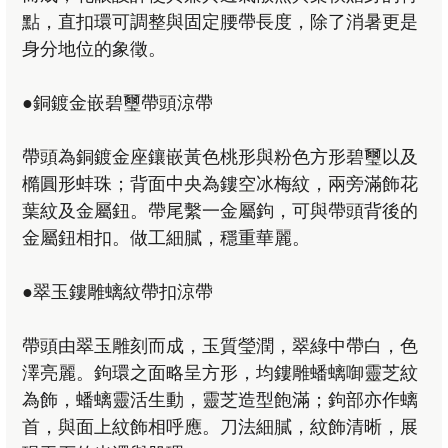
點，直扣環可調整與固定腰帶長度，除了消暑更是
身分地位的象徵。
●銅鍍金嵌碧璽帶頭涼帶
帶頭為銅鍍金座鑲嵌黃色桃形與粉色方形碧璽以及
橢圓形蚌珠；背面中央為鏤空冰梅紋，兩旁滿飾花
葉紋及金屬鈕。帶尾繫一金屬鉤，可與帶頭背後的
金屬鈕相扣。做工細膩，穩重華麗。
●翠玉鏤雕螭紋帶扣涼帶
帶頭由翠玉雕刻而成，玉質瑩潤，翠綠中帶白，色
澤亮麗。鉤環之面略呈方形，均鏤雕蟠螭啣靈芝紋
為飾，蟠螭靈活生動，靈芝造型飽滿；鉤部亦作螭
首，與面上紋飾相呼應。刀法細膩，紋飾清晰，展