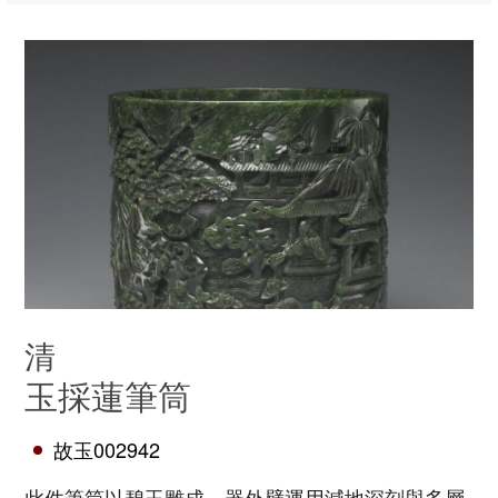
清
玉採蓮筆筒
故玉002942
此件筆筒以碧玉雕成，器外壁運用減地深刻與多層