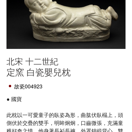
北宋 十二世紀
定窯 白瓷嬰兒枕
故瓷004923
● 國寶
此枕以一可愛童子的臥姿為形，曲肱伏臥榻上，頭
側伏於交疊的雙手，明眸炯炯，口齒微張，充滿童
稚好奇之情。他身著長衫長褲，外罩錦緞背心，雙