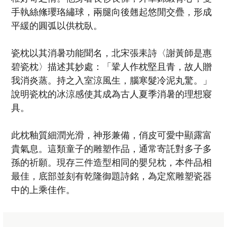
手執絲絛瓔珞繡球，兩腿向後翹起悠閒交疊，形成
平緩的圓弧以供枕臥。
瓷枕以其消暑功能聞名，北宋張耒詩〈謝黃師是惠
碧瓷枕〉描述其妙處：「鞏人作枕堅且青，故人贈
我消炎蒸。持之入室涼風生，腦寒髮冷泥丸驚。」
說明瓷枕的冰涼感使其成為古人夏季消暑的理想寢
具。
此枕釉質細潤光滑，神形兼備，俏皮可愛中顯露富
貴氣息。這類童子的雕塑作品，通常寄託對多子多
孫的祈願。現存三件造型相同的嬰兒枕，本件品相
最佳，底部並刻有乾隆御題詩銘，為定窯雕塑瓷器
中的上乘佳作。