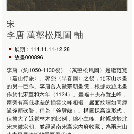
宋
李唐 萬壑松風圖 軸
展期：114.11.11-12.28
故畫000896
李唐（約1050-1130後）〈萬壑松風圖〉是繼范寬
〈谿山行旅〉、郭熙〈早春圖〉之後，北宋山水畫
的另一巨作。李唐曾入徽宗朝畫院，根據款題此畫
作於北宋宣和六年（1124）。畫幅中央布置主峰，
兩旁有高低參差的插雲尖峰相襯。巖面紋理如同經
過斧頭砍鑿，稱為「斧劈皴」。構圖採高遠形式，
但擴大了近景林木的比例，縮小主峰。此幅成於北
宋末徽宗朝、並經過南宋高宗內府收藏，為兩宋山