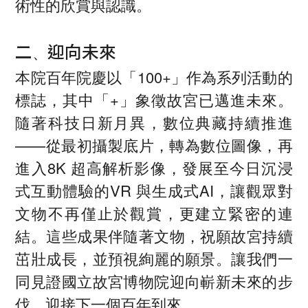
術性的欣賞與認識。
、
二
迎向未來
本院百年院慶以「100+」作為系列活動的
標誌，其中「+」象徵故宮已邁進未來。
隨著科技日新月異，數位典藏持續推進
——從最初攝製底片，轉為數位圖像，再
進入8K 超高解析影像，發展至今日沉浸
式互動體驗的VR 與生成式AI，讓觀眾對
文物不再僅止於觀賞，更建立緊密的連
結。這些成果伴隨著文物，祝願故宮持續
茁壯成長，並預視絢麗的願景。讓我們一
同見證國立故宮博物院迎向嶄新未來的步
伐，迎接下一個百年到來。