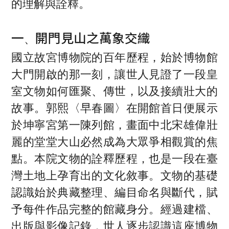
的理解與詮釋。
、
一
開門見山之萬象交織
國立故宮博物院的百年歷程，始於博物館
大門開啟的那一刻，讓世人見證了一段皇
室文物如何匯聚、傳世，以及接續壯大的
故事。郭熙〈早春圖〉在開館首日便展示
於坤寧宮第一陳列館，畫面中北宋雄偉壯
麗的堂堂大山必然成為大眾爭相觀賞的焦
點。本院文物的詮釋歷程，也是一段在臺
灣土地上孕育出的文化敘事。文物的基礎
認識始於典藏整理、編目命名與斷代，賦
予每件作品完整的館藏身分。經過建檔、
出版與影像記錄，世人逐步認識這座博物