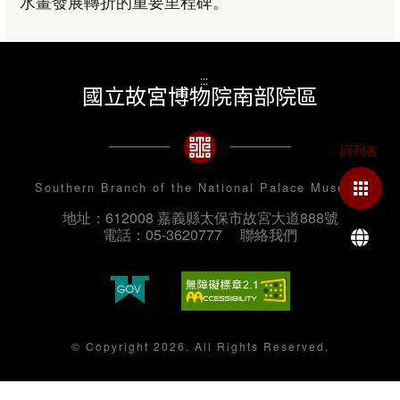
水畫發展轉折的重要里程碑。
:::
國立故宮博物院南部院區
Southern Branch of the National Palace Museum
地址：612008 嘉義縣太保市故宮大道888號
La
電話：05-3620777
聯絡我們
© Copyright 2026. All Rights Reserved.