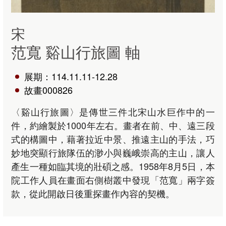
宋
范寬 谿山行旅圖 軸
展期：114.11.11-12.28
故畫000826
〈谿山行旅圖〉是傳世三件北宋山水巨作中的一
件，約繪製於1000年左右。畫者在前、中、遠三段
式的構圖中，藉著拉近中景、推遠主山的手法，巧
妙地突顯行旅隊伍的渺小與巍峨崇高的主山，讓人
產生一種如臨其境的壯碩之感。1958年8月5日，本
院工作人員在畫面右側樹叢中發現「范寬」兩字簽
款，從此開啟日後重探畫作內容的契機。