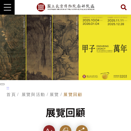
跳
到
主
要
內
容
暫
:::
停
首頁
展覽與活動
展覽
展覽回顧
展覽回顧
字級
列印
分享