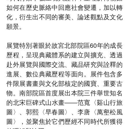
如何在歷史脈絡中回應社會變遷，加以轉
化，衍生出不同的審美、論述觀點及文化
願景。
展覽特別著眼於故宮北部院區60年的成長
歷程，呈現典藏體系的建立與擴充、透過
赴外展覽與國際交流、藏品研究與詮釋的
進展、數位典藏歷程等面向。展件包含多
件限展書畫與文化部核定的國寶、重要古
物。南部院區首度展出本院三件舉世知名
的北宋巨碑式山水畫——范寬〈谿山行旅
圖〉、郭熙〈早春圖〉、李唐〈萬壑松風
圖〉，並聚焦於它們歷經不同時代所獲得