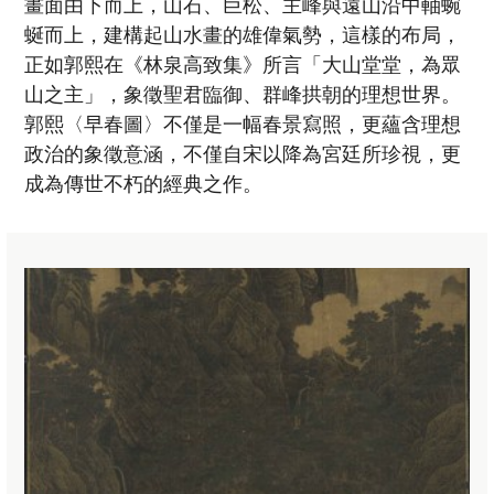
畫面由下而上，山石、巨松、主峰與遠山沿中軸蜿
蜒而上，建構起山水畫的雄偉氣勢，這樣的布局，
正如郭熙在《林泉高致集》所言「大山堂堂，為眾
山之主」，象徵聖君臨御、群峰拱朝的理想世界。
郭熙〈早春圖〉不僅是一幅春景寫照，更蘊含理想
政治的象徵意涵，不僅自宋以降為宮廷所珍視，更
成為傳世不朽的經典之作。