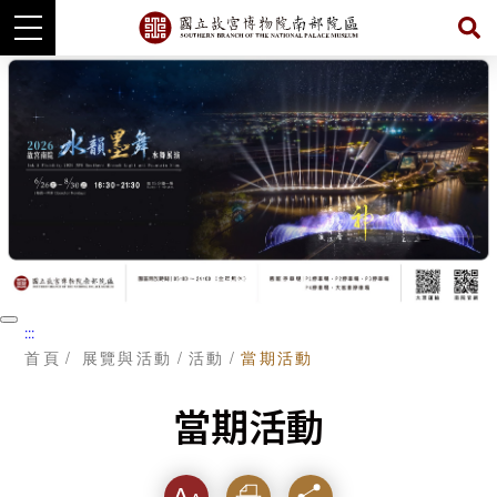
跳
到
主
要
內
容
暫
:::
停
首頁
展覽與活動
活動
當期活動
當期活動
字級
列印
分享