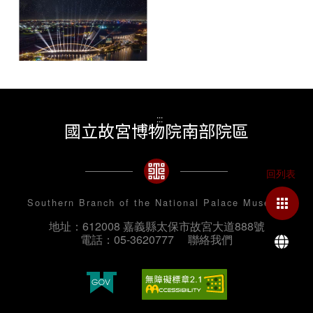
:::
國立故宮博物院南部院區
Southern Branch of the National Palace Museum
地址：612008 嘉義縣太保市故宮大道888號
La
電話：05-3620777
聯絡我們