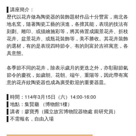
▌講座簡介：
歷代以花卉做為陶瓷器的裝飾題材作品十分豐富，南北各
地名窯，隨著陶瓷工藝的演進，各擅其能，表現的技法有
刻劃、雕印、或描繪施彩等，將其佈置成園景花卉、折枝
花卉、盆景花卉、或瓶花裝飾等，美不勝收。其花卉裝飾
的選材，有的是表現四時節令、有的則富於吉祥寓意，各
具意態。
各季節不同的花卉，除表示歲月的更迭之外，亦彰顯節氣
節令的慶祝，如歲朝、花朝、端午、重陽等，因此帶有寓
意的花卉紋陶瓷器也成為廣受歡迎的重要器皿。
▌時間：114年3月15日（六）14:00-16:00
▌地點：集賢廳 （博物館1樓）
▌講者：廖寶秀（國立故宮博物院器物處 前研究員）
▌不需報名，自由入場