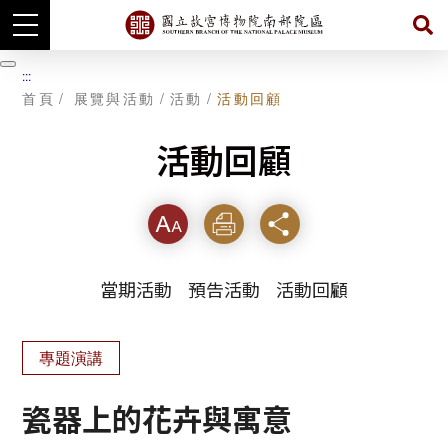
跳
到
暫
:::
主
停
首頁
展覽與活動
活動
活動回顧
要
內
容
活動回顧
字級
列印
分享
當期活動
預告活動
活動回顧
專題演講
瓷器上的花卉與寓意