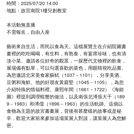
時間：2025/07/20 14:00
地點：故宮南院1樓兒創教室
本活動無直播
不需報名，自由入座
藝術來自生活，而民以食為天。這檔展覽主在介紹院藏書
畫裡的吃吃喝喝，有生料，有熟食，有宴席珍味，也有清
淡小菜。邀請各位好奇的觀眾，一探歷代文物裡的飲食，
展場備有點單，可以勾選喜歡的菜色，用眼睛視吃品嘗。
為您邀請北宋美食家蘇軾（1037－1101），分享美酒、
豆粥和海鮮。他的好朋友黃庭堅（1045－1105），為您
介紹特殊的惜福料裡。康熙年間（1661－1722）《海錯
圖》裡提到調理蝦蟹的做法，以及南張北溥張大千（189
9－1983）和溥儒（1896－1963）的生活軌跡。這個以
食物為主題的故宮書畫展，背後有甚麼樣的故事或是秘
辛，歡迎大家前來參加這場策展人對談，讓策展人為您解
密。