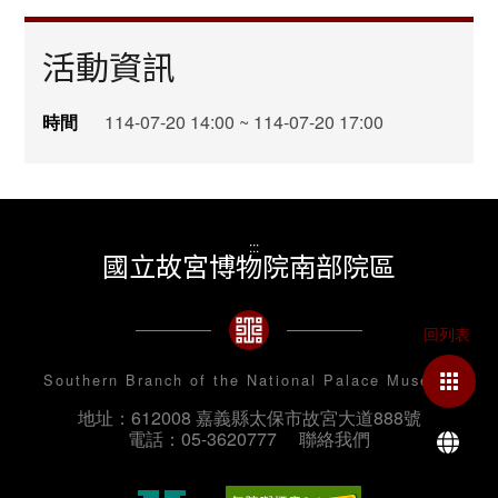
活動資訊
時間
114-07-20 14:00 ~ 114-07-20 17:00
:::
國立故宮博物院南部院區
Southern Branch of the National Palace Museum
地址：612008 嘉義縣太保市故宮大道888號
La
電話：05-3620777
聯絡我們