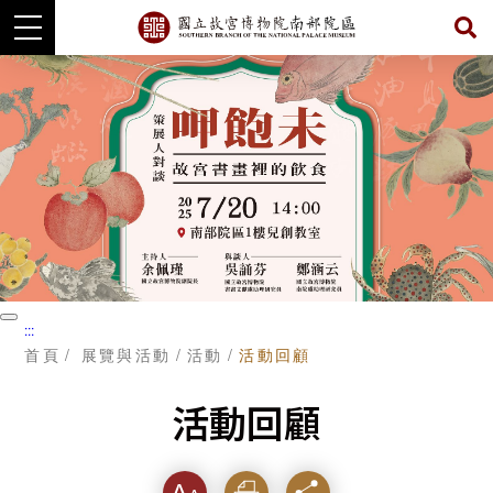
跳
到
主
要
內
容
暫
:::
停
首頁
展覽與活動
活動
活動回顧
活動回顧
字級
列印
分享