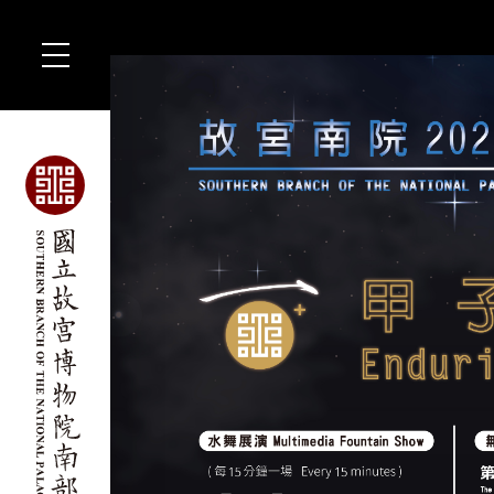
跳
到
主
要
內
容