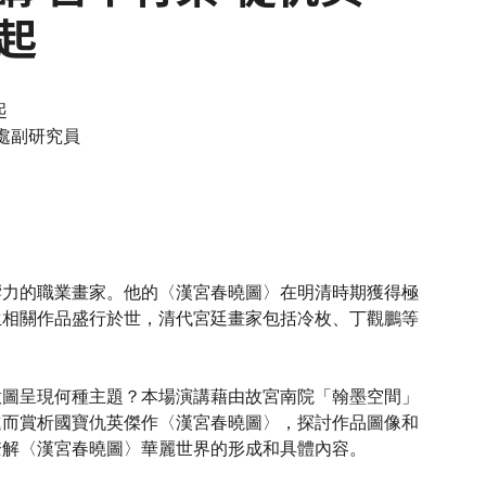
起
起
處副研究員
響力的職業畫家。他的〈漢宮春曉圖〉在明清時期獲得極
生相關作品盛行於世，清代宮廷畫家包括冷枚、丁觀鵬等
。
意圖呈現何種主題？本場演講藉由故宮南院「翰墨空間」
進而賞析國寶仇英傑作〈漢宮春曉圖〉，探討作品圖像和
瞭解〈漢宮春曉圖〉華麗世界的形成和具體內容。