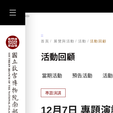
跳
到
暫
主
停
要
內
容
:::
首頁
展覽與活動
活動
活動回顧
活動回顧
當期活動
預告活動
活動
專題演講
12月7日 專題