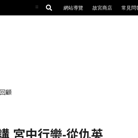
:::
網站導覽
故宮商店
常見問
回顧
演講 宮中行樂-從仇英