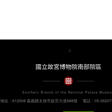
:::
國立故宮博物院南部院區
Southern Branch of the National Palace Muse
地址：612008 嘉義縣太保市故宮大道888號
電話：05-36207